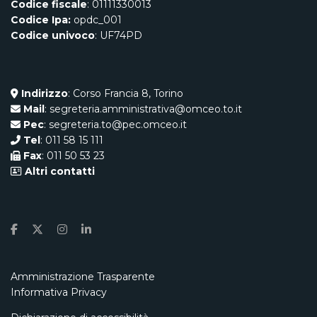
Codice fiscale
: 01111330013
Codice Ipa:
opdc_001
Codice univoco
: UF74PD
Indirizzo
: Corso Francia 8, Torino
Mail
: segreteria.amministrativa@omceo.to.it
Pec
: segreteria.to@pec.omceo.it
Tel
: 011 58 15 111
Fax
: 011 50 53 23
Altri contatti
Amministrazione Trasparente
Informativa Privacy