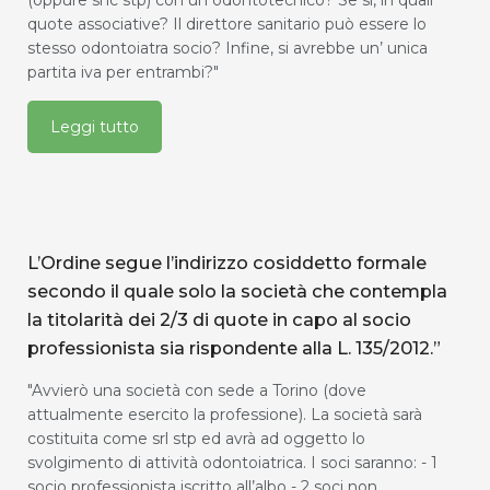
(oppure snc stp) con un odontotecnico? Se sì, in quali
quote associative? Il direttore sanitario può essere lo
stesso odontoiatra socio? Infine, si avrebbe un’ unica
partita iva per entrambi?"
Leggi tutto
L’Ordine segue l’indirizzo cosiddetto formale
secondo il quale solo la società che contempla
la titolarità dei 2/3 di quote in capo al socio
professionista sia rispondente alla L. 135/2012.”
"Avvierò una società con sede a Torino (dove
attualmente esercito la professione). La società sarà
costituita come srl stp ed avrà ad oggetto lo
svolgimento di attività odontoiatrica. I soci saranno: - 1
socio professionista iscritto all’albo - 2 soci non