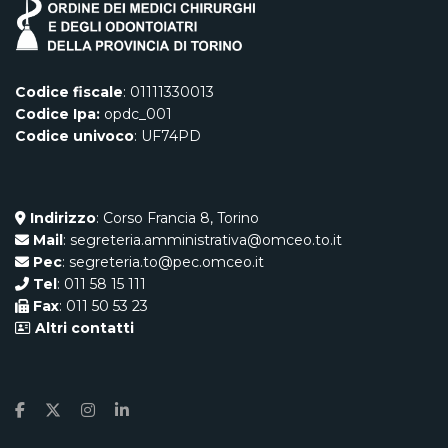
Codice fiscale
: 01111330013
Codice Ipa:
opdc_001
Codice univoco
: UF74PD
Indirizzo
: Corso Francia 8, Torino
Mail
: segreteria.amministrativa@omceo.to.it
Pec
: segreteria.to@pec.omceo.it
Tel
: 011 58 15 111
Fax
: 011 50 53 23
Altri contatti