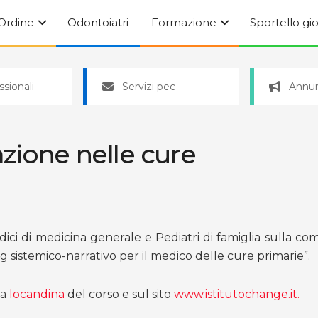
’Ordine
Odontoiatri
Formazione
Sportello gi
ssionali
Servizi pec
Annun
zione nelle cure
ci di medicina generale e Pediatri di famiglia sulla com
sistemico-narrativo per il medico delle cure primarie”.
la
locandina
del corso e sul sito
www.istitutochange.it.