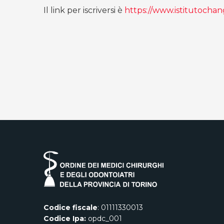
Il link per iscriversi è
https://www.istitutochan
Codice fiscale
: 01111330013
Codice Ipa:
opdc_001