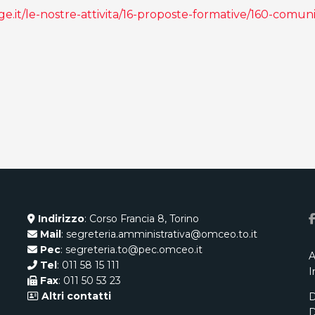
ge.it/le-nostre-attivita/16-proposte-formative/160-com
Indirizzo
: Corso Francia 8, Torino
Mail
: segreteria.amministrativa@omceo.to.it
Pec
: segreteria.to@pec.omceo.it
A
Tel
: 011 58 15 111
I
Fax
: 011 50 53 23
Altri contatti
D
D