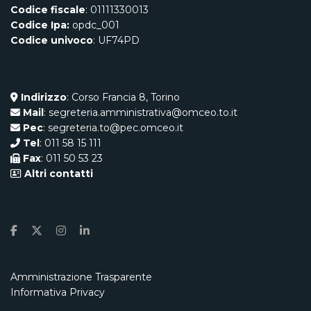
Codice fiscale
: 01111330013
Codice Ipa:
opdc_001
Codice univoco
: UF74PD
Indirizzo
: Corso Francia 8, Torino
Mail
: segreteria.amministrativa@omceo.to.it
Pec
: segreteria.to@pec.omceo.it
Tel
: 011 58 15 111
Fax
: 011 50 53 23
Altri contatti
Amministrazione Trasparente
Informativa Privacy