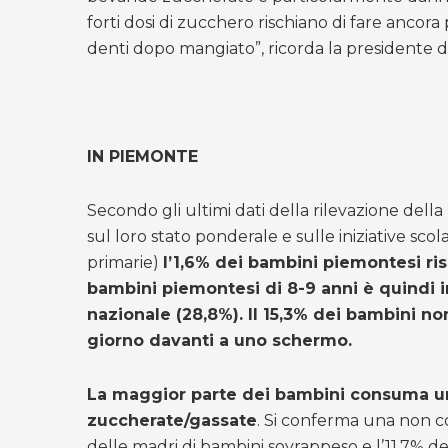
forti dosi di zucchero rischiano di fare ancora
denti dopo mangiato”, ricorda la presidente 
IN PIEMONTE
Secondo gli ultimi dati della rilevazione del
sul loro stato ponderale e sulle iniziative sco
primarie)
l’1,6% dei bambini piemontesi risu
bambini piemontesi di 8-9 anni è quindi in
nazionale (28,8%). Il 15,3% dei bambini non
giorno davanti a uno schermo.
La maggior parte dei bambini consuma un
zuccherate/gassate
. Si conferma una non cor
delle madri di bambini sovrappeso e l’11,7% de