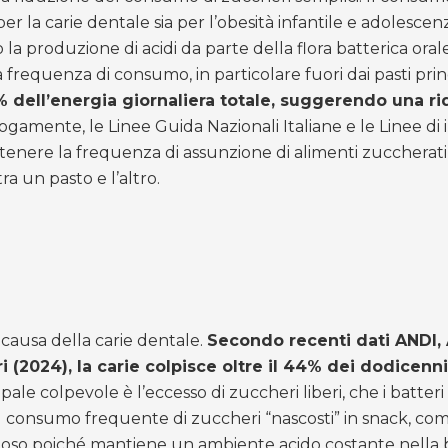
r la carie dentale sia per l’obesità infantile e adolescenz
so la produzione di acidi da parte della flora batterica or
 frequenza di consumo, in particolare fuori dai pasti prin
% dell’energia giornaliera totale, suggerendo una rid
ogamente, le Linee Guida Nazionali Italiane e le Linee di i
tenere la frequenza di assunzione di alimenti zuccherati, 
tra un pasto e l’altro.
causa della carie dentale.
Secondo recenti dati ANDI, A
(2024), la carie colpisce oltre il 44% dei dodicenni i
ipale colpevole è l’eccesso di zuccheri liberi, che i batter
 Il consumo frequente di zuccheri “nascosti” in snack, c
so poiché mantiene un ambiente acido costante nella b