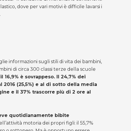
co, dove per vari motivi è difficile lavarsi i
.
ie informazioni sugli stili di vita dei bambini,
bini di circa 300 classi terze della scuole
 il 16,9% è sovrappeso. Il 24,7% dei
 2016 (25,5%) e al di sotto della media
ine e il 37% trascorre più di 2 ore al
eve quotidianamente bibite
attività motoria dei propri figli: il 55,7%
opeso o sottopeso. Ma è opportuno essere