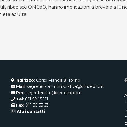
antili, ribadisce OMCeO, hanno implicazioni a breve e a l
in età adulta.
Indirizzo
: Corso Francia 8, Torino
Mail
: segreteria.amministrativa@omceo.to.it
Pec
: segreteria.to@pec.omceo.it
A
Tel
: 011 58 15 111
I
Fax
: 011 50 53 23
Altri contatti
D
D
R