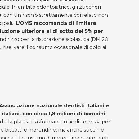
iale. In ambito odontoiatrico, gli zuccheri
ale, con un rischio strettamente correlato non
cipali.
L’OMS raccomanda di limitare
uzione ulteriore al di sotto del 5% per
ndirizzo per la ristorazione scolastica (DM 20
riservare il consumo occasionale di dolci ai
ssociazione nazionale dentisti italiani e
taliani, con circa 1,8 milioni di bambini
i della placca trasformano in acidi corrosivi per
ome biscotti e merendine, ma anche succhi e
occa. “Il consumo di merendine contenenti