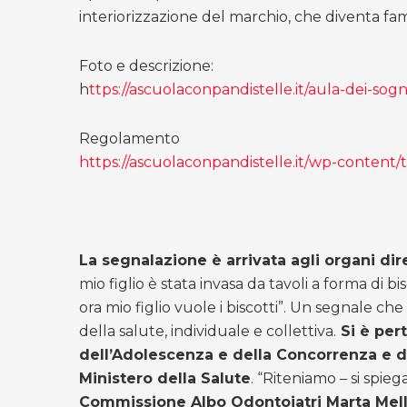
interiorizzazione del marchio, che diventa fami
Foto e descrizione:
h
ttps://ascuolaconpandistelle.it/aula-dei-sogn
Regolamento
https://ascuolaconpandistelle.it/wp-content
La segnalazione è arrivata agli organi dir
mio figlio è stata invasa da tavoli a forma di 
ora mio figlio vuole i biscotti”. Un segnale ch
della salute, individuale e collettiva.
Si è pert
dell’Adolescenza e della Concorrenza e del
Ministero della Salute
. “Riteniamo – si spie
Commissione Albo Odontoiatri Marta Mel