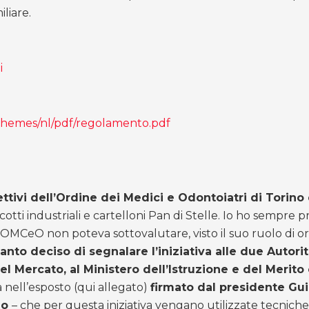
liare.
i
/themes/nl/pdf/regolamento.pdf
ettivi dell’Ordine dei Medici e Odontoiatri di Torin
biscotti industriali e cartelloni Pan di Stelle. Io ho sempr
e OMCeO non poteva sottovalutare, visto il suo ruolo di or
anto deciso di segnalare l’iniziativa alle due Autori
 Mercato, al Ministero dell’Istruzione e del Merito e 
ga nell’esposto (qui allegato)
firmato dal presidente Gui
lo
– che per questa iniziativa vengano utilizzate tecnich