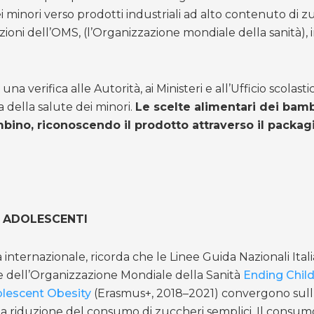
minori verso prodotti industriali ad alto contenuto di zu
ioni dell’OMS, (l’Organizzazione mondiale della sanità), 
verifica alle Autorità, ai Ministeri e all’Ufficio scolast
a della salute dei minori.
Le scelte alimentari dei bamb
mbino, riconoscendo il prodotto attraverso il packag
 E ADOLESCENTI
 internazionale, ricorda che le Linee Guida Nazionali Ita
e dell’Organizzazione Mondiale della Sanità
Ending Chil
olescent Obesity
(Erasmus+, 2018–2021) convergono sull’i
alla riduzione del consumo di zuccheri semplici. Il consu