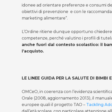
idonee ad orientare preferenze e consumi dei 
obiettivi di prevenzione e con le raccomandaz
marketing alimentare”.
L’Ordine ritiene dunque opportuno chiedere una 
competenze, perché valutino i profili di tutel
anche fuori dal contesto scolastico: il ba
l’acquisto.
LE LINEE GUIDA PER LA SALUTE DI BIMBI
OMCeO, in coerenza con l’evidenza scientifica
Orale (2008, aggiornamento 2013), il manual
europee quali il progetto TAO –
Tackling Ad
dall’età scolare, con particolare attenzione 