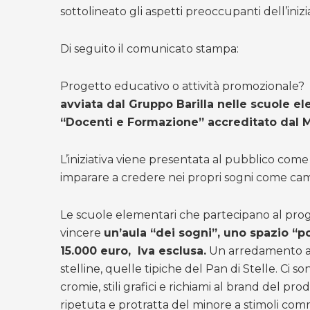
sottolineato gli aspetti preoccupanti dell’iniz
Di seguito il comunicato stampa:
Progetto educativo o attività promozionale? I
avviata dal Gruppo Barilla nelle scuole el
“Docenti e Formazione” accreditato dal Mi
L’iniziativa viene presentata al pubblico come
imparare a credere nei propri sogni come camm
Le scuole elementari che partecipano al proge
vincere
un’aula “dei sogni”, uno spazio “pol
15.000 euro, Iva esclusa.
Un arredamento acca
stelline, quelle tipiche del Pan di Stelle. Ci s
cromie, stili grafici e richiami al brand del p
ripetuta e protratta del minore a stimoli com