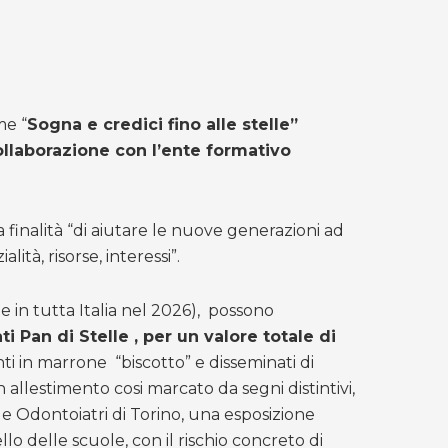
me “
Sogna e credici fino alle stelle”
collaborazione con l’ente formativo
a finalità “di aiutare le nuove generazioni ad
à, risorse, interessi”.
 in tutta Italia nel 2026), possono
i Pan di Stelle , per un valore totale di
nti in marrone “biscotto” e disseminati di
n allestimento cosi marcato da segni distintivi,
i e Odontoiatri di Torino, una esposizione
o delle scuole, con il rischio concreto di