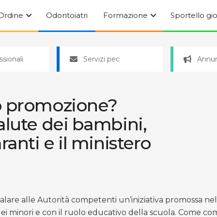
’Ordine
Odontoiatri
Formazione
Sportello gi
ssionali
Servizi pec
Annun
o promozione?
alute dei bambini,
ranti e il ministero
e alle Autorità competenti un’iniziativa promossa nelle s
 dei minori e con il ruolo educativo della scuola. Come c