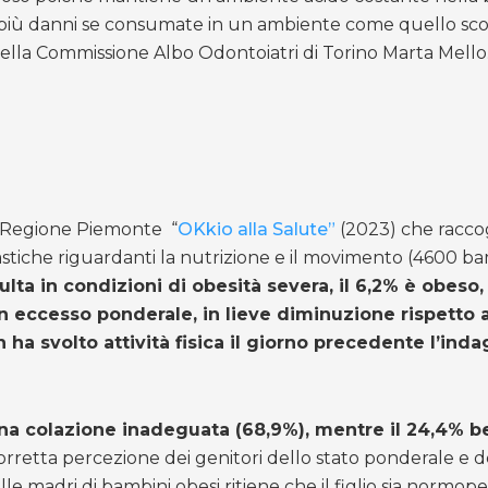
 più danni se consumate in un ambiente come quello scolasti
della Commissione Albo Odontoiatri di Torino Marta Mello
la Regione Piemonte “
OKkio alla Salute”
(2023) che raccogl
lastiche riguardanti la nutrizione e il movimento (4600 bam
lta in condizioni di obesità severa, il 6,2% è obeso,
 eccesso ponderale, in lieve diminuzione rispetto al
 ha svolto attività fisica il giorno precedente l’indag
a colazione inadeguata (68,9%), mentre il 24,4% b
retta percezione dei genitori dello stato ponderale e dell’
lle madri di bambini obesi ritiene che il figlio sia norm