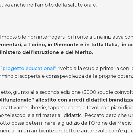
iativa anche nell’ambito della salute orale.
mpossibile non interrogarsi di fronte a una iniziativa co
ementari, a Torino, in Piemonte e in tutta Italia, in 
nistero dell’Istruzione e del Merito.
 “
progetto educational”
rivolto alla scuola primaria con l
ino di scoperta e consapevolezza delle proprie potenzialit
tto, giunto alla seconda edizione (3000 scuole coinvolte
ifunzionale” allestito con arredi didattici brandizzat
ttivante: librerie, tappeti, pareti e tavoli con piani dipi
ono telescopi e altri materiali didattici. Peccato però che u
rodotto possa determinare, a giudizio dell’Ordine dei Medic
merciali in un ambiente protetto e autorevole com’è quell