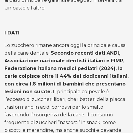
ai pasti principali e garantire adeguati intervalli tra
un pasto e l’altro.
I DATI
Lo zucchero rimane ancora oggi la principale causa
della carie dentale.
Secondo recenti dati ANDI,
Associazione nazionale dentisti italiani e FIMP,
Federazione italiana medici pediatri (2024), la
carie colpisce oltre il 44% dei dodicenni italiani,
con circa 1,8 milioni di bambini che presentano
lesioni non curate.
Il principale colpevole è
l’eccesso di zuccheri liberi, che i batteri della placca
trasformano in acidi corrosivi per lo smalto
favorendo l’insorgenza della carie. Il consumo
frequente di zuccheri “nascosti” in snack, come
biscotti e merendine, ma anche succhi e bevande