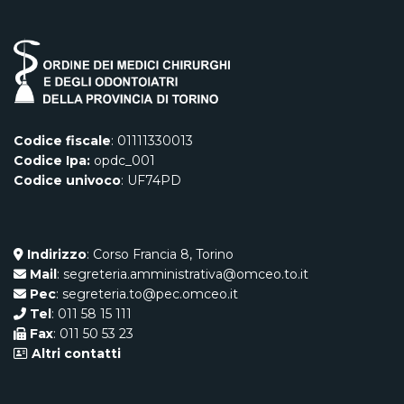
Codice fiscale
: 01111330013
Codice Ipa:
opdc_001
Codice univoco
: UF74PD
Indirizzo
: Corso Francia 8, Torino
Mail
: segreteria.amministrativa@omceo.to.it
Pec
: segreteria.to@pec.omceo.it
Tel
: 011 58 15 111
Fax
: 011 50 53 23
Altri contatti