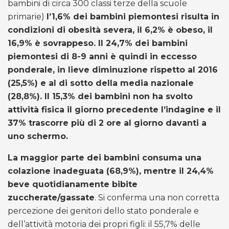
bambini di circa 300 classi terze della scuole
primarie)
l’1,6% dei bambini piemontesi risulta in
condizioni di obesità severa, il 6,2% è obeso, il
16,9% è sovrappeso. Il 24,7% dei bambini
piemontesi di 8-9 anni è quindi in eccesso
ponderale, in lieve diminuzione rispetto al 2016
(25,5%) e al di sotto della media nazionale
(28,8%). Il 15,3% dei bambini non ha svolto
attività fisica il giorno precedente l’indagine e il
37% trascorre più di 2 ore al giorno davanti a
uno schermo.
La maggior parte dei bambini consuma una
colazione inadeguata (68,9%), mentre il 24,4%
beve quotidianamente bibite
zuccherate/gassate
. Si conferma una non corretta
percezione dei genitori dello stato ponderale e
dell’attività motoria dei propri figli: il 55,7% delle