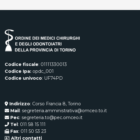
Codice fiscale
: 01111330013
Codice Ipa:
opdc_001
Codice univoco
: UF74PD
Indirizzo
: Corso Francia 8, Torino
Mail
: segreteria.amministrativa@omceo.to.it
Pec
: segreteria.to@pec.omceo.it
Tel
: 011 58 15 111
Fax
: 011 50 53 23
Altri contatti