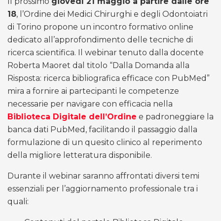
Il prossimo
giovedì 21 maggio a partire dalle ore
18
, l’Ordine dei Medici Chirurghi e degli Odontoiatri
di Torino propone un incontro formativo online
dedicato all’approfondimento delle tecniche di
ricerca scientifica
.
Il webinar
t
enuto dalla docente
Roberta Maoret dal titolo “Dalla Domanda alla
Risposta: ricerca bibliografica efficace con PubMed”
mira a fornire ai partecipanti le competenze
necessarie per navigare con efficacia nella
Biblioteca Digitale dell’Ordine
e padroneggiare la
banca dati PubMed, facilitando il passaggio dalla
formulazione di un quesito clinico al reperimento
della migliore letteratura disponibile
.
Durante il webinar saranno affrontati diversi temi
essenziali per l’aggiornamento professionale tra i
quali
: