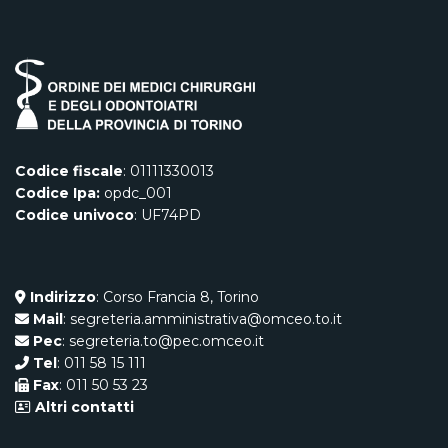
Codice fiscale
: 01111330013
Codice Ipa:
opdc_001
Codice univoco
: UF74PD
Indirizzo
: Corso Francia 8, Torino
Mail
: segreteria.amministrativa@omceo.to.it
Pec
: segreteria.to@pec.omceo.it
Tel
: 011 58 15 111
Fax
: 011 50 53 23
Altri contatti