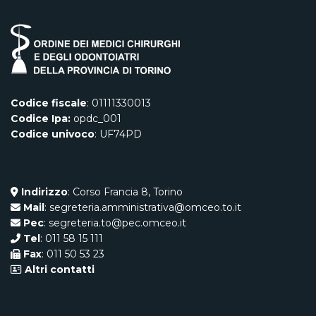
Codice fiscale
: 01111330013
Codice Ipa:
opdc_001
Codice univoco
: UF74PD
Indirizzo
: Corso Francia 8, Torino
Mail
: segreteria.amministrativa@omceo.to.it
Pec
: segreteria.to@pec.omceo.it
Tel
: 011 58 15 111
Fax
: 011 50 53 23
Altri contatti