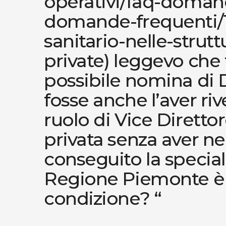
operativi/faq-doman
domande-frequenti/16
sanitario-nelle-strut
private) leggevo che t
possibile nomina di Di
fosse anche l’aver riv
ruolo di Vice Direttor
privata senza aver n
conseguito la special
Regione Piemonte è 
condizione? “