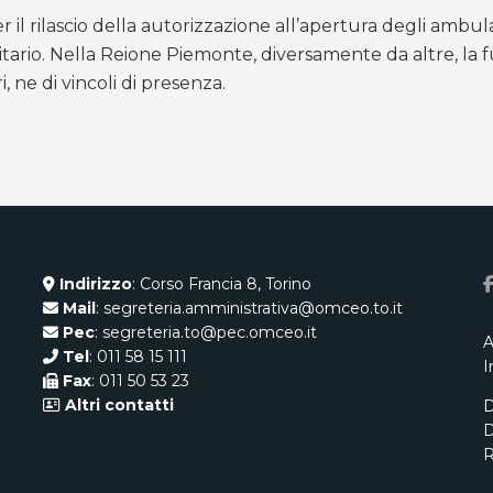
 il rilascio della autorizzazione all’apertura degli ambul
tario. Nella Reione Piemonte, diversamente da altre, la f
, ne di vincoli di presenza.
Indirizzo
: Corso Francia 8, Torino
Mail
: segreteria.amministrativa@omceo.to.it
Pec
: segreteria.to@pec.omceo.it
A
Tel
: 011 58 15 111
I
Fax
: 011 50 53 23
Altri contatti
D
D
R