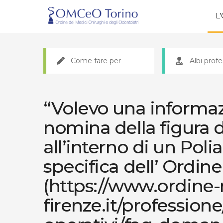
L
Come fare per
Albi profe
“Volevo una informaz
nomina della figura d
all’interno di un Pol
specifica dell’ Ordin
(https://www.ordine-
firenze.it/profession