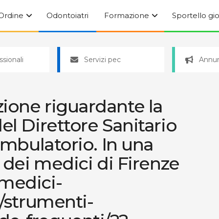
’Ordine
Odontoiatri
Formazione
Sportello gi
ssionali
Servizi pec
Annun
ione riguardante la
el Direttore Sanitario
iambulatorio. In una
e dei medici di Firenze
medici-
e/strumenti-