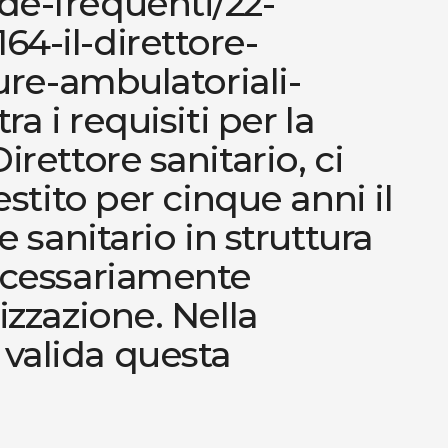
de-frequenti/22-
4-il-direttore-
ture-ambulatoriali-
ra i requisiti per la
rettore sanitario, ci
estito per cinque anni il
e sanitario in struttura
ecessariamente
izzazione. Nella
valida questa