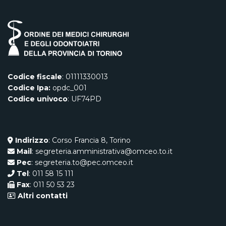
Codice fiscale
: 01111330013
Codice Ipa:
opdc_001
Codice univoco
: UF74PD
Indirizzo
: Corso Francia 8, Torino
Mail
: segreteria.amministrativa@omceo.to.it
Pec
: segreteria.to@pec.omceo.it
Tel
: 011 58 15 111
Fax
: 011 50 53 23
Altri contatti