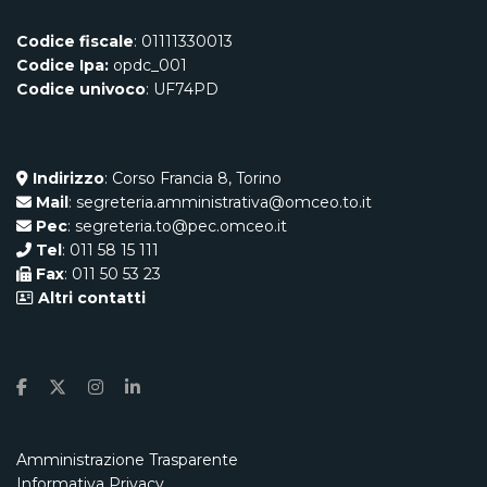
Codice fiscale
: 01111330013
Codice Ipa:
opdc_001
Codice univoco
: UF74PD
Indirizzo
: Corso Francia 8, Torino
Mail
: segreteria.amministrativa@omceo.to.it
Pec
: segreteria.to@pec.omceo.it
Tel
: 011 58 15 111
Fax
: 011 50 53 23
Altri contatti
Amministrazione Trasparente
Informativa Privacy