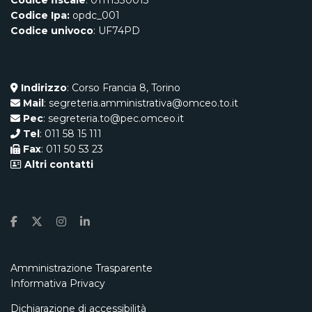
Codice fiscale
: 01111330013
Codice Ipa:
opdc_001
Codice univoco
: UF74PD
Indirizzo
: Corso Francia 8, Torino
Mail
: segreteria.amministrativa@omceo.to.it
Pec
: segreteria.to@pec.omceo.it
Tel
: 011 58 15 111
Fax
: 011 50 53 23
Altri contatti
Amministrazione Trasparente
Informativa Privacy
Dichiarazione di accessibilità