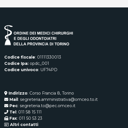
Codice fiscale
: 01111330013
Codice Ipa:
opdc_001
Codice univoco
: UF74PD
Indirizzo
: Corso Francia 8, Torino
Mail
: segreteria.amministrativa@omceo.to.it
Pec
: segreteria.to@pec.omceo.it
Tel
: 011 58 15 111
Fax
: 011 50 53 23
Altri contatti