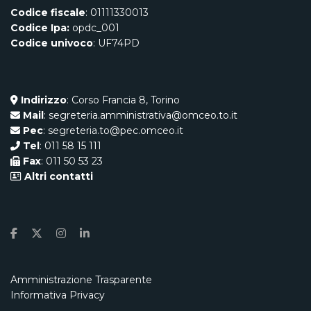
Codice fiscale
: 01111330013
Codice Ipa:
opdc_001
Codice univoco
: UF74PD
Indirizzo
: Corso Francia 8, Torino
Mail
: segreteria.amministrativa@omceo.to.it
Pec
: segreteria.to@pec.omceo.it
Tel
: 011 58 15 111
Fax
: 011 50 53 23
Altri contatti
Amministrazione Trasparente
Informativa Privacy