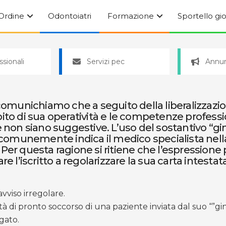
’Ordine
Odontoiatri
Formazione
Sportello gi
ssionali
Servizi pec
Annun
 comunichiamo che a seguito della liberalizzazi
bito di sua operatività e le competenze profess
e non siano suggestive. L’uso del sostantivo “gi
omunemente indica il medico specialista nella 
er questa ragione si ritiene che l’espressione p
re l’iscritto a regolarizzare la sua carta intesta
avviso irregolare.
à di pronto soccorso di una paziente inviata dal suo “”gin
egato.