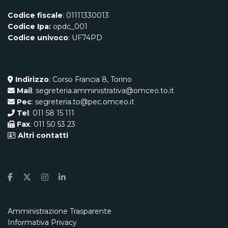
Codice fiscale
: 01111330013
Codice Ipa:
opdc_001
Codice univoco
: UF74PD
Indirizzo
: Corso Francia 8, Torino
Mail
: segreteria.amministrativa@omceo.to.it
Pec
: segreteria.to@pec.omceo.it
Tel
: 011 58 15 111
Fax
: 011 50 53 23
Altri contatti
Amministrazione Trasparente
Informativa Privacy