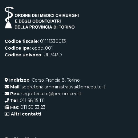
Codice fiscale
: 01111330013
Codice Ipa:
opdc_001
Codice univoco
: UF74PD
Indirizzo
: Corso Francia 8, Torino
Mail
: segreteria.amministrativa@omceo.to.it
Pec
: segreteria.to@pec.omceo.it
Tel
: 011 58 15 111
Fax
: 011 50 53 23
Altri contatti