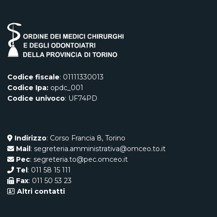
Codice fiscale
: 01111330013
Codice Ipa:
opdc_001
Codice univoco
: UF74PD
Indirizzo
: Corso Francia 8, Torino
Mail
: segreteria.amministrativa@omceo.to.it
Pec
: segreteria.to@pec.omceo.it
Tel
: 011 58 15 111
Fax
: 011 50 53 23
Altri contatti