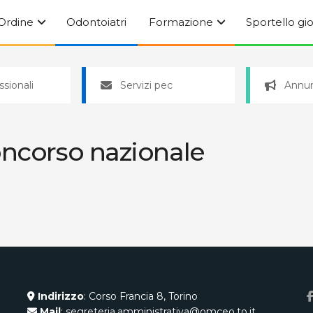
’Ordine
Odontoiatri
Formazione
Sportello gi
ssionali
Servizi pec
Annun
oncorso nazionale
Indirizzo
: Corso Francia 8, Torino
Mail
: segreteria.amministrativa@omceo.to.it