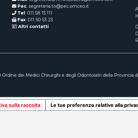
Pec
: segreteria.to@pec.omceo.it
A
Tel
: 011 58 15 111
I
Fax
: 011 50 53 23
Altri contatti
D
D
R
 Ordine dei Medici Chirurghi e degli Odontoiatri della Provincia di
iva sulla raccolta
Le tue preferenze relative alla priva