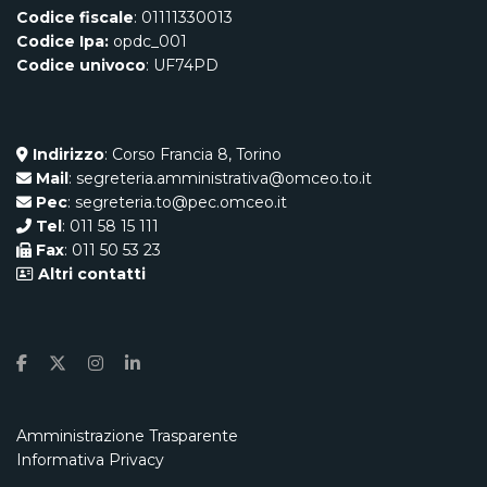
Codice fiscale
: 01111330013
Codice Ipa:
opdc_001
Codice univoco
: UF74PD
Indirizzo
: Corso Francia 8, Torino
Mail
: segreteria.amministrativa@omceo.to.it
Pec
: segreteria.to@pec.omceo.it
Tel
: 011 58 15 111
Fax
: 011 50 53 23
Altri contatti
Amministrazione Trasparente
Informativa Privacy