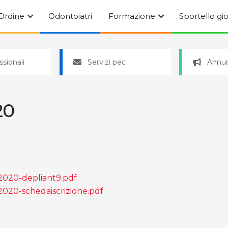
’Ordine
Odontoiatri
Formazione
Sportello gi
ssionali
Servizi pec
Annun
20
2020-depliant9.pdf
020-schedaiscrizione.pdf