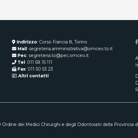
Indirizzo
: Corso Francia 8, Torino
Mail
: segreteria.amministrativa@omceo.to.it
Pec
: segreteria.to@pec.omceo.it
A
Tel
: 011 58 15 111
I
Fax
: 011 50 53 23
Altri contatti
D
D
R
 Ordine dei Medici Chirurghi e degli Odontoiatri della Provincia di