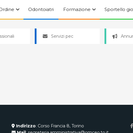
’Ordine
Odontoiatri
Formazione
Sportello gi
ssionali
Servizi pec
Annun
Indirizzo
: Corso Francia 8, Torino
Mail
: segreteria.amministrativa@omceo.to.it