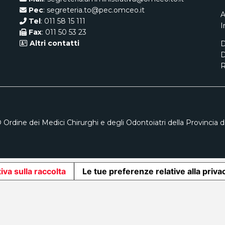
Pec
: segreteria.to@pec.omceo.it
A
Tel
: 011 58 15 111
I
Fax
: 011 50 53 23
Altri contatti
D
D
R
 Ordine dei Medici Chirurghi e degli Odontoiatri della Provincia di
iva sulla raccolta
Le tue preferenze relative alla priva