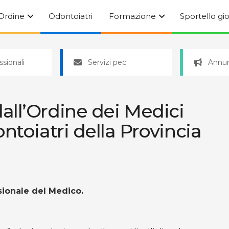
’Ordine
Odontoiatri
Formazione
Sportello gi
ssionali
Servizi pec
Annun
ll’Ordine dei Medici
ntoiatri della Provincia
sionale del Medico.