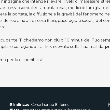
n’indagine che intende rilevare i livelli di malessere, str
 siano essi ospedalieri, ambulatoriali, medici di famiglia, de
ere la portata, la diffusione e la gravità del fenomeno ne
 idonee a ridurre i costi (fisici, psicologici e sociali) del
ere.
occupante, Ti chiediamo non più di 10 minuti del Tuo tem
pilare collegandoTi al link ricevuto sulla Tua mail da:
pr
amo per la disponibilità.
Indirizzo
: Corso Francia 8, Torino