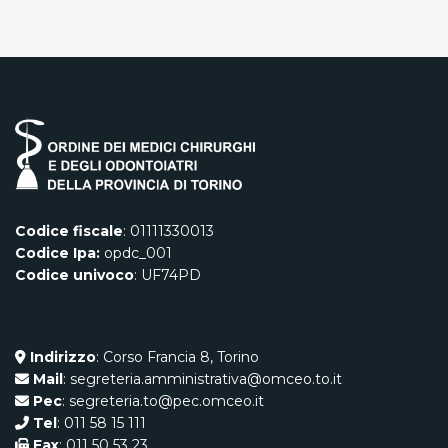
Codice fiscale
: 01111330013
Codice Ipa:
opdc_001
Codice univoco
: UF74PD
Indirizzo
: Corso Francia 8, Torino
Mail
: segreteria.amministrativa@omceo.to.it
Pec
: segreteria.to@pec.omceo.it
Tel
: 011 58 15 111
Fax
: 011 50 53 23