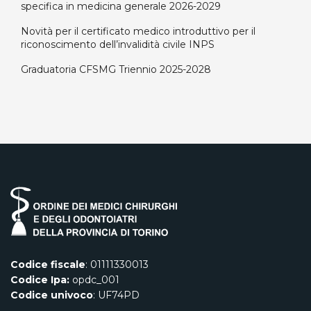
specifica in medicina generale 2026-2029
Novità per il certificato medico introduttivo per il
riconoscimento dell’invalidità civile INPS
Graduatoria CFSMG Triennio 2025-2028
Codice fiscale
: 01111330013
Codice Ipa:
opdc_001
Codice univoco
: UF74PD