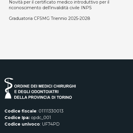
Novità per il certificato medico introduttivo per il
riconoscimento dell’invalidità civile INPS
Graduatoria CFSMG Triennio 2025-2028
Codice fiscale
: 01111330013
Codice Ipa:
opdc_001
Codice univoco
: UF74PD