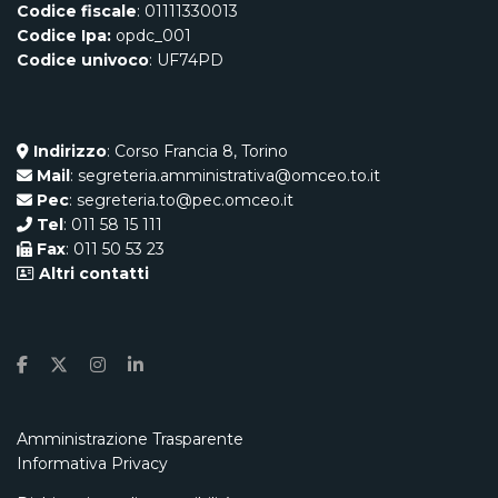
Codice fiscale
: 01111330013
Codice Ipa:
opdc_001
Codice univoco
: UF74PD
Indirizzo
: Corso Francia 8, Torino
Mail
: segreteria.amministrativa@omceo.to.it
Pec
: segreteria.to@pec.omceo.it
Tel
: 011 58 15 111
Fax
: 011 50 53 23
Altri contatti
Amministrazione Trasparente
Informativa Privacy