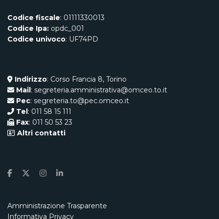
Codice fiscale
: 01111330013
Codice Ipa:
opdc_001
Codice univoco
: UF74PD
Indirizzo
: Corso Francia 8, Torino
Mail
: segreteria.amministrativa@omceo.to.it
Pec
: segreteria.to@pec.omceo.it
Tel
: 011 58 15 111
Fax
: 011 50 53 23
Altri contatti
Amministrazione Trasparente
Informativa Privacy