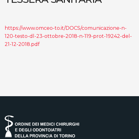
https://www.omceo-to.it/DOCS/comunicazione-n-
120-testo-dl-23-ottobre-2018-n-119-prot-19242-del-
21-12-2018.pdf