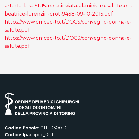
art-21-dlgs-151-15-nota-inviata-al-ministro-salute-on-
beatrice-lorenzin-prot-9438-09-10-2015.pdf
https://www.omceo-to.it/DOCS/convegno-donna-e-
salute.pdf
https://www.omceo-to.it/DOCS/convegno-donna-e-
salute.pdf
Codice fiscale
: 01111330013
Codice Ipa:
opdc_001