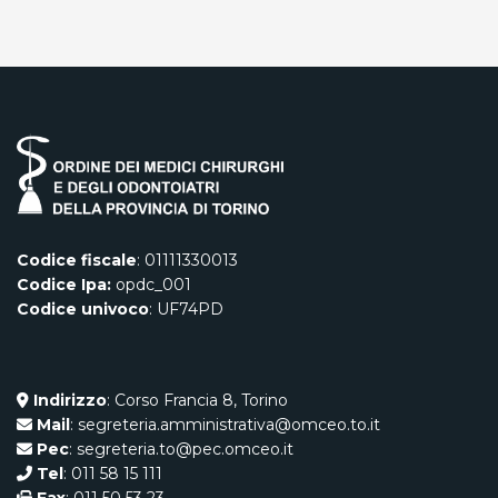
Codice fiscale
: 01111330013
Codice Ipa:
opdc_001
Codice univoco
: UF74PD
Indirizzo
: Corso Francia 8, Torino
Mail
: segreteria.amministrativa@omceo.to.it
Pec
: segreteria.to@pec.omceo.it
Tel
: 011 58 15 111