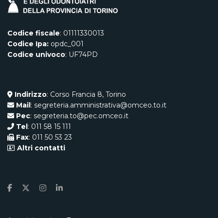
Codice fiscale
: 01111330013
Codice Ipa:
opdc_001
Codice univoco
: UF74PD
Indirizzo
: Corso Francia 8, Torino
Mail
: segreteria.amministrativa@omceo.to.it
Pec
: segreteria.to@pec.omceo.it
Tel
: 011 58 15 111
Fax
: 011 50 53 23
Altri contatti