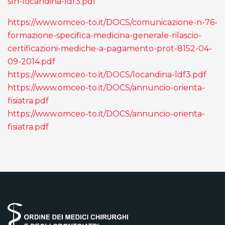
sIn-locandina-ldf3.pdf
https://www.omceo-to.it/DOCS/comunicazione-n-76-
formazione-specifica-medicina-generale-rilascio-
certificazioni-mediche-a-pagamento-prot-8152-04-
09-2014.pdf
https://www.omceo-to.it/DOCS/locandina-ldf3.pdf
https://www.omceo-to.it/DOCS/annuncio-orienta-
fisiatra.pdf
https://www.omceo-to.it/DOCS/annuncio-orienta-
fisiatra.pdf