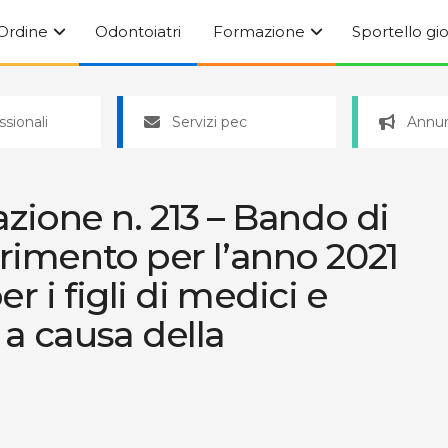
’Ordine
Odontoiatri
Formazione
Sportello gi
ssionali
Servizi pec
Annun
one n. 213 – Bando di
erimento per l’anno 2021
r i figli di medici e
 a causa della