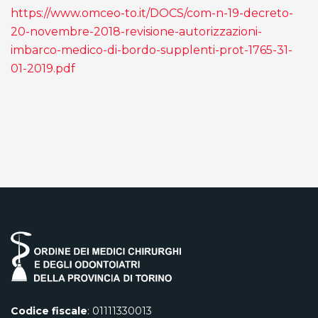
https://www.omceo-to.it/DOCS/com-n-19-decreto-
20-novembre-2018-revisione-autorizzazioni-
imbarco-medico-di-bordo-supplenti-prot-1765-31-
01-2019.pdf
Codice fiscale
: 01111330013