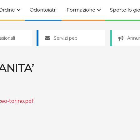
’Ordine
Odontoiatri
Formazione
Sportello gi
ssionali
Servizi pec
Annun
ANITA’
eo-torino.pdf