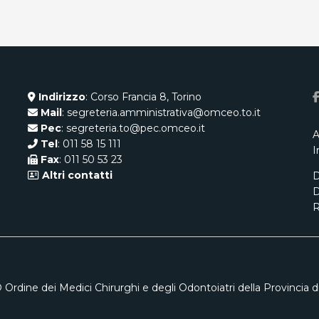
Indirizzo
: Corso Francia 8, Torino
Mail
: segreteria.amministrativa@omceo.to.it
Pec
: segreteria.to@pec.omceo.it
A
Tel
: 011 58 15 111
I
Fax
: 011 50 53 23
Altri contatti
D
D
R
 Ordine dei Medici Chirurghi e degli Odontoiatri della Provincia di