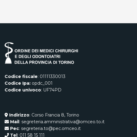
Codice fiscale
: 01111330013
Codice Ipa:
opdc_001
Codice univoco
: UF74PD
Indirizzo
: Corso Francia 8, Torino
Mail
: segreteria.amministrativa@omceo.to.it
Pec
: segreteria.to@pec.omceo.it
Tel
: 011 58 15 111