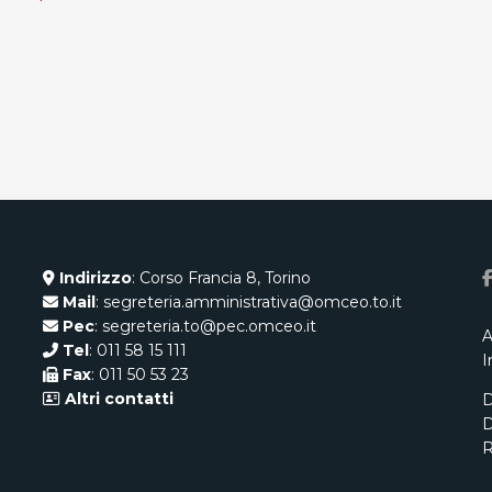
Indirizzo
: Corso Francia 8, Torino
Mail
: segreteria.amministrativa@omceo.to.it
Pec
: segreteria.to@pec.omceo.it
A
Tel
: 011 58 15 111
I
Fax
: 011 50 53 23
Altri contatti
D
D
R