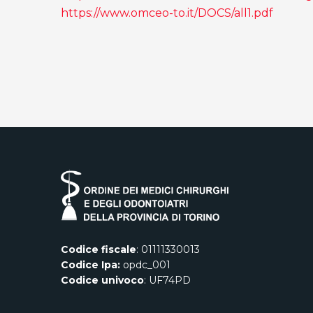
https://www.omceo-to.it/DOCS/all1.pdf
Codice fiscale
: 01111330013
Codice Ipa:
opdc_001
Codice univoco
: UF74PD