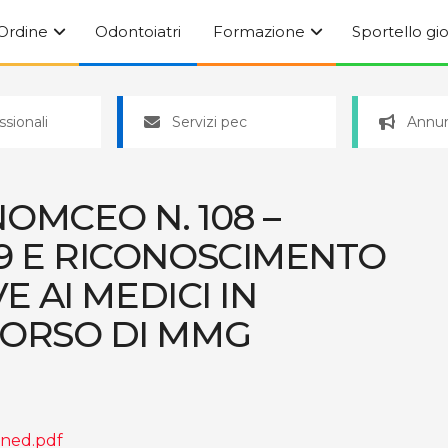
’Ordine
Odontoiatri
Formazione
Sportello gi
ssionali
Servizi pec
Annun
OMCEO N. 108 –
9 E RICONOSCIMENTO
E AI MEDICI IN
CORSO DI MMG
gned.pdf