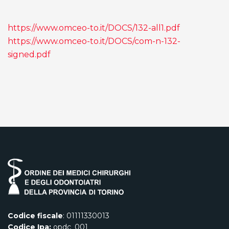
https://www.omceo-to.it/DOCS/132-all1.pdf
https://www.omceo-to.it/DOCS/com-n-132-
signed.pdf
Codice fiscale
: 01111330013
Codice Ipa:
opdc_001