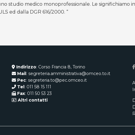
 uno studio medico monoprofessionale. Le significhiamo i
TULS ed dalla DGR 616/2000. “
Indirizzo
: Corso Francia 8, Torino
Mail
: segreteria.amministrativa@omceo.to.it
Pec
: segreteria.to@pec.omceo.it
A
Tel
: 011 58 15 111
I
Fax
: 011 50 53 23
Altri contatti
D
D
R