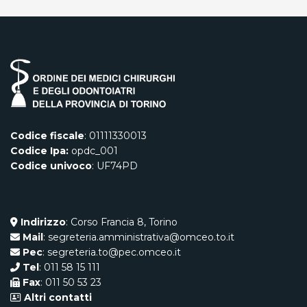
Codice fiscale
: 01111330013
Codice Ipa:
opdc_001
Codice univoco
: UF74PD
Indirizzo
: Corso Francia 8, Torino
Mail
: segreteria.amministrativa@omceo.to.it
Pec
: segreteria.to@pec.omceo.it
Tel
: 011 58 15 111
Fax
: 011 50 53 23
Altri contatti