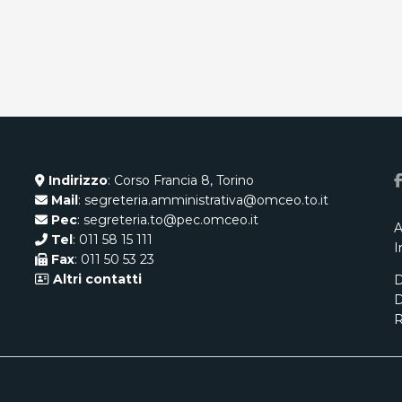
Indirizzo
: Corso Francia 8, Torino
Mail
: segreteria.amministrativa@omceo.to.it
Pec
: segreteria.to@pec.omceo.it
A
Tel
: 011 58 15 111
I
Fax
: 011 50 53 23
Altri contatti
D
D
R