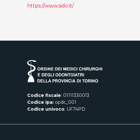
https://www.sido.it/
Codice fiscale
: 01111330013
Codice Ipa:
opdc_001
Codice univoco
: UF74PD