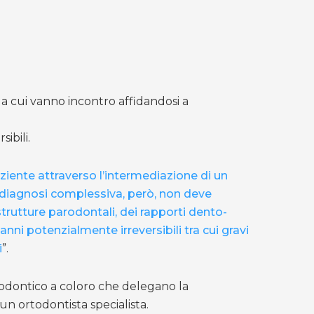
i a cui vanno incontro affidandosi a
ibili.
ziente attraverso l’intermediazione di un
a diagnosi complessiva, però, non deve
strutture parodontali, dei rapporti dento-
anni potenzialmente irreversibili tra cui gravi
i
”.
rtodontico a coloro che delegano la
 un ortodontista specialista.