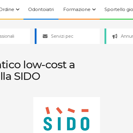
’Ordine
Odontoiatri
Formazione
Sportello gi
ssionali
Servizi pec
Annun
tico low-cost a
lla SIDO