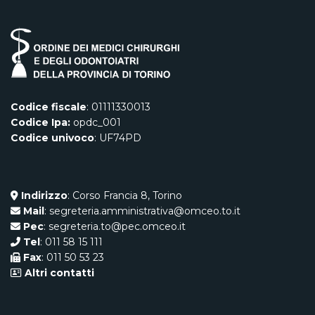
Codice fiscale
: 01111330013
Codice Ipa:
opdc_001
Codice univoco
: UF74PD
Indirizzo
: Corso Francia 8, Torino
Mail
: segreteria.amministrativa@omceo.to.it
Pec
: segreteria.to@pec.omceo.it
Tel
: 011 58 15 111
Fax
: 011 50 53 23
Altri contatti