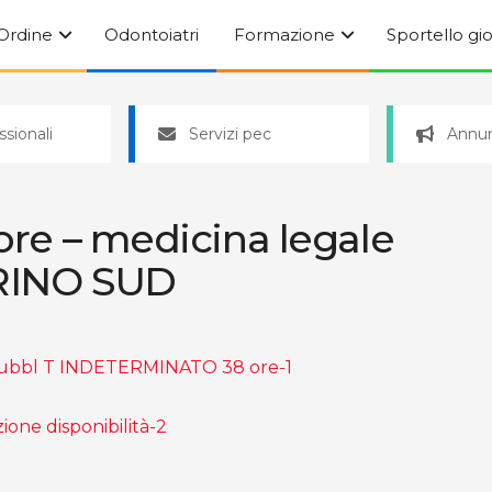
’Ordine
Odontoiatri
Formazione
Sportello gi
ssionali
Servizi pec
Annun
 ore – medicina legale
ORINO SUD
ubbl T INDETERMINATO 38 ore-1
ne disponibilità-2