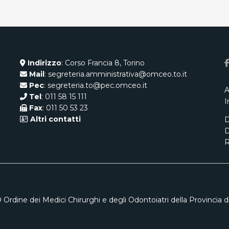
Indirizzo
: Corso Francia 8, Torino
Mail
: segreteria.amministrativa@omceo.to.it
Pec
: segreteria.to@pec.omceo.it
A
Tel
: 011 58 15 111
I
Fax
: 011 50 53 23
Altri contatti
D
D
R
 Ordine dei Medici Chirurghi e degli Odontoiatri della Provincia di