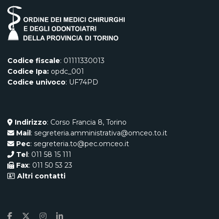
Codice fiscale
: 01111330013
Codice Ipa:
opdc_001
Codice univoco
: UF74PD
Indirizzo
: Corso Francia 8, Torino
Mail
: segreteria.amministrativa@omceo.to.it
Pec
: segreteria.to@pec.omceo.it
Tel
: 011 58 15 111
Fax
: 011 50 53 23
Altri contatti