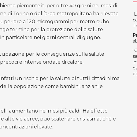
iente.piemonte.it, per oltre 40 giorni nei mesi di
e di Torino o dell’area metropolitana ha rilevato
L’
c
superiore a 120 microgrammi per metro cubo
il
ngo termine per la protezione della salute
P
particolare nei giorni centrali di giugno.
ab
“O
ccupazione per le conseguenze sulla salute
sa
 precoci e intense ondate di calore.
in
es
ep
atti un rischio per la salute di tutti i cittadini ma
i della popolazione come bambini, anziani e
velli aumentano nei mesi più caldi. Ha effetto
lle alte vie aeree, può scatenare crisi asmatiche e
 concentrazioni elevate.