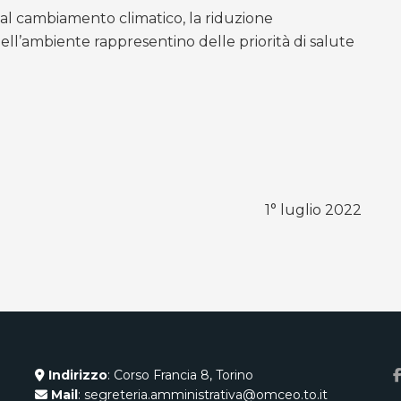
 al cambiamento climatico, la riduzione
ell’ambiente rappresentino delle priorità di salute
1° luglio 2022
Indirizzo
: Corso Francia 8, Torino
Mail
: segreteria.amministrativa@omceo.to.it