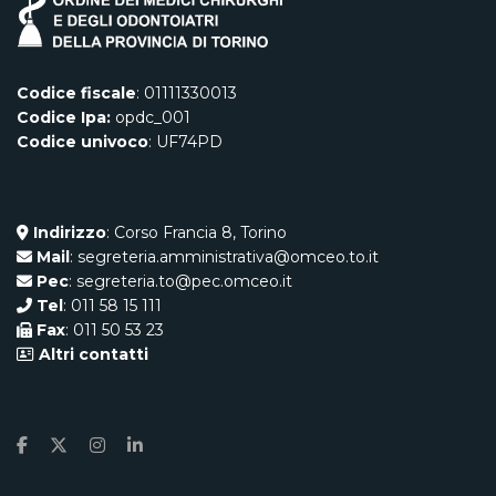
Codice fiscale
: 01111330013
Codice Ipa:
opdc_001
Codice univoco
: UF74PD
Indirizzo
: Corso Francia 8, Torino
Mail
: segreteria.amministrativa@omceo.to.it
Pec
: segreteria.to@pec.omceo.it
Tel
: 011 58 15 111
Fax
: 011 50 53 23
Altri contatti