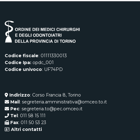
Codice fiscale
: 01111330013
Codice Ipa:
opdc_001
Codice univoco
: UF74PD
Indirizzo
: Corso Francia 8, Torino
Mail
: segreteria.amministrativa@omceo.to.it
Pec
: segreteria.to@pec.omceo.it
Tel
: 011 58 15 111
Fax
: 011 50 53 23
Altri contatti