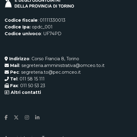
Codice fiscale
: 01111330013
Codice Ipa:
opdc_001
Codice univoco
: UF74PD
Indirizzo
: Corso Francia 8, Torino
Mail
: segreteria.amministrativa@omceo.to.it
Pec
: segreteria.to@pec.omceo.it
Tel
: 011 58 15 111
Fax
: 011 50 53 23
Altri contatti