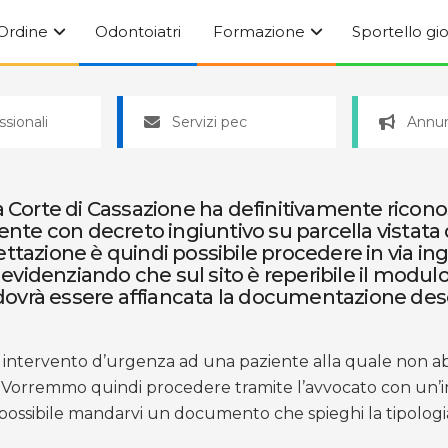
’Ordine
Odontoiatri
Formazione
Sportello gi
ssionali
Servizi pec
Annun
 Corte di Cassazione ha definitivamente riconosci
iente con decreto ingiuntivo su parcella vistata
ttazione è quindi possibile procedere in via ing
 evidenziando che sul sito è reperibile il modulo 
e dovrà essere affiancata la documentazione descr
 intervento d’urgenza ad una paziente alla quale non ab
to. Vorremmo quindi procedere tramite l’avvocato con un
ossibile mandarvi un documento che spieghi la tipologia 