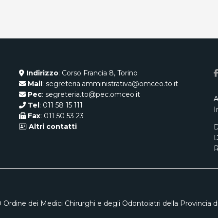
Indirizzo
: Corso Francia 8, Torino
Mail
: segreteria.amministrativa@omceo.to.it
Pec
: segreteria.to@pec.omceo.it
A
Tel
: 011 58 15 111
I
Fax
: 011 50 53 23
Altri contatti
D
D
R
 Ordine dei Medici Chirurghi e degli Odontoiatri della Provincia di