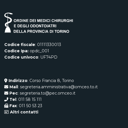
Codice fiscale
: 01111330013
Codice Ipa:
opdc_001
Codice univoco
: UF74PD
Indirizzo
: Corso Francia 8, Torino
Mail
: segreteria.amministrativa@omceo.to.it
Pec
: segreteria.to@pec.omceo.it
Tel
: 011 58 15 111
Fax
: 011 50 53 23
Altri contatti